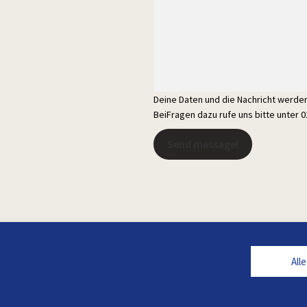
Deine Daten und die Nachricht werd
BeiFragen dazu rufe uns bitte unter 
Send message!
All
Alle Preise inkl. der gesetzlichen MwSt.
rchgestrichenen Preise entsprechen dem bisherigen Preis in diesem Onlin