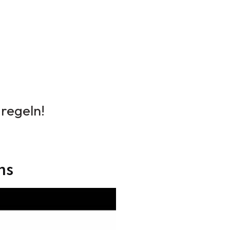
 regeln!
ns