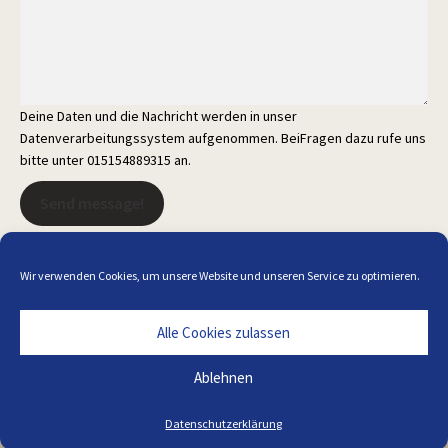
Deine Daten und die Nachricht werden in unser
Datenverarbeitungssystem aufgenommen. BeiFragen dazu rufe uns
bitte unter 015154889315 an.
Send message!
Wir verwenden Cookies, um unsere Website und unseren Service zu optimieren.
Alle Cookies zulassen
Alle Preise inkl. der gesetzlichen MwSt.
Ablehnen
Die durchgestrichenen Preise entsprechen dem bisherigen Preis in
diesem Online-Shop.
Datenschutzerklärung