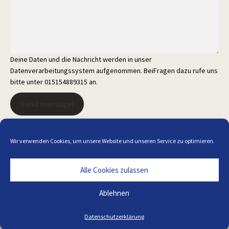
Deine Daten und die Nachricht werden in unser
Datenverarbeitungssystem aufgenommen. BeiFragen dazu rufe uns
bitte unter 015154889315 an.
Send message!
Wir verwenden Cookies, um unsere Website und unseren Service zu optimieren.
Alle Cookies zulassen
Alle Preise inkl. der gesetzlichen MwSt.
Ablehnen
Die durchgestrichenen Preise entsprechen dem bisherigen Preis in
diesem Online-Shop.
Datenschutzerklärung