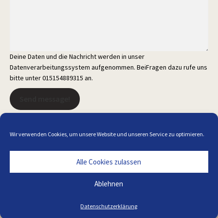
Deine Daten und die Nachricht werden in unser
Datenverarbeitungssystem aufgenommen. BeiFragen dazu rufe uns
bitte unter 015154889315 an.
Send message!
Wir verwenden Cookies, um unsere Website und unseren Service zu optimieren.
Alle Cookies zulassen
Alle Preise inkl. der gesetzlichen MwSt.
Ablehnen
Die durchgestrichenen Preise entsprechen dem bisherigen Preis in
diesem Online-Shop.
Datenschutzerklärung