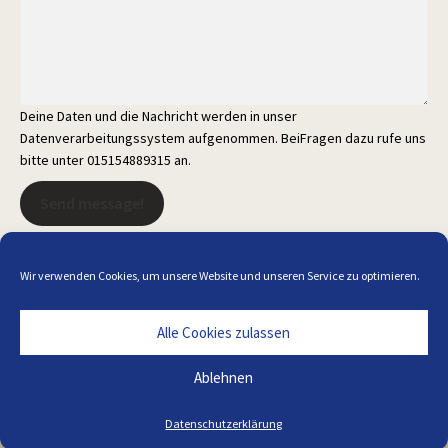
Deine Daten und die Nachricht werden in unser
Datenverarbeitungssystem aufgenommen. BeiFragen dazu rufe uns
bitte unter 015154889315 an.
Send message!
Wir verwenden Cookies, um unsere Website und unseren Service zu optimieren.
Alle Cookies zulassen
Alle Preise inkl. der gesetzlichen MwSt.
Ablehnen
Die durchgestrichenen Preise entsprechen dem bisherigen Preis in
diesem Online-Shop.
Datenschutzerklärung