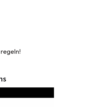
 regeln!
ns