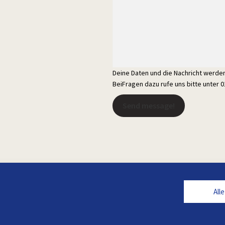
Deine Daten und die Nachricht werd
BeiFragen dazu rufe uns bitte unter 
Send message!
All
Alle Preise inkl. der gesetzlichen MwSt.
rchgestrichenen Preise entsprechen dem bisherigen Preis in diesem Onlin