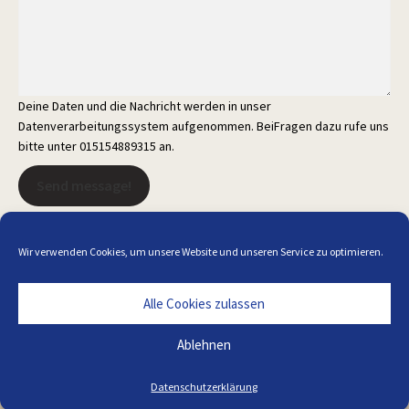
Deine Daten und die Nachricht werden in unser
Datenverarbeitungssystem aufgenommen. BeiFragen dazu rufe uns
bitte unter 015154889315 an.
Send message!
Wir verwenden Cookies, um unsere Website und unseren Service zu optimieren.
Alle Cookies zulassen
Alle Preise inkl. der gesetzlichen MwSt.
Ablehnen
Die durchgestrichenen Preise entsprechen dem bisherigen Preis in
diesem Online-Shop.
Datenschutzerklärung