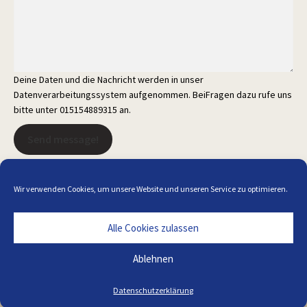
Deine Daten und die Nachricht werden in unser
Datenverarbeitungssystem aufgenommen. BeiFragen dazu rufe uns
bitte unter 015154889315 an.
Send message!
Wir verwenden Cookies, um unsere Website und unseren Service zu optimieren.
Alle Cookies zulassen
Alle Preise inkl. der gesetzlichen MwSt.
Ablehnen
Die durchgestrichenen Preise entsprechen dem bisherigen Preis in
diesem Online-Shop.
Datenschutzerklärung